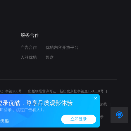
服务合作
广告合作
优酷内容开放平台
入驻优酷
娱盘
）字第266号
出版物经营许可证：新出发京批字第直150118号
6214
互联网宗教信息服务许可证：京（2022）0000083
登录优酷，尊享品质观影体验
10报警服务
北京互联网举报中心
北京12345文化市场举报热线
VIP登录，跳过广告看大片
00580、邮箱youkujubao@service.alibaba.com
廉正举报邮箱：wenyulianzheng@alibaba-inc.com
算法公示
立即登录