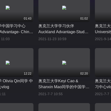
01:43
01:02
学中国学习中心
奥克兰大学学习伙伴
奥克兰大
Advantage- China
Auckland Advantage-Study
Universi
Centres
Buddies
Internat
 11:03
2021-11-23 10:59
2021-9-14
12:22
02:20
livia Qin同学 中
奥克兰大学Keyi Cao &
奥克兰大
vlog
Shanxin Mao同学的中国学习
习中心vl
中心vlog
1:11
2021-7-7 10:55
2021-7-7 