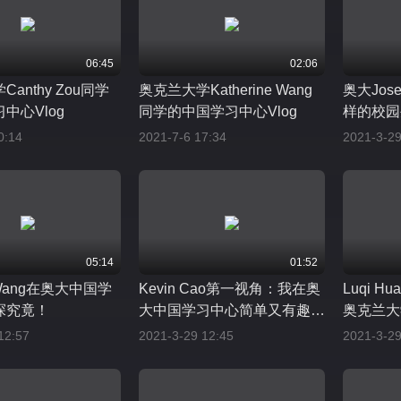
06:45
02:06
anthy Zou同学
奥克兰大学Katherine Wang
奥大Jose
中心Vlog
同学的中国学习中心Vlog
样的校园
0:14
2021-7-6 17:34
2021-3-29
05:14
01:52
 Wang在奥大中国学
Kevin Cao第一视角：我在奥
Luqi 
探究竟！
大中国学习中心简单又有趣的
奥克兰大
一天！
天！
12:57
2021-3-29 12:45
2021-3-29