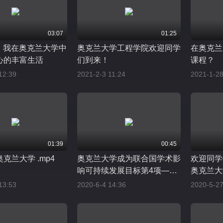
03:07
01:25
Du｜我在奥克兰大学中
奥克兰大学工程学院欢迎同学
在奥克兰
心的丰富生活
们到来！
课程？
12:39
2021-2-3 11:24
2021-1-28
01:39
00:45
克兰大学 .mp4
奥克兰大学成为联合国学术影
欢迎同学
响可持续发展目标第4项——
奥克兰大
优质教育的中心！
学课程！
13:53
2020-6-4 14:36
2020-5-27