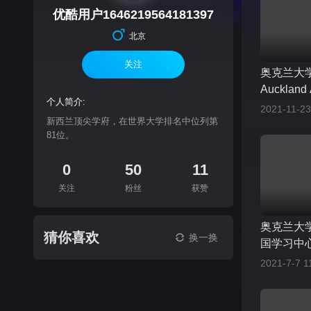
优酷用户1646219564181397
北京
关注
奥克兰大
Auckland 
个人简介:
Learning 
2021-11-23
新西兰顶尖学府，在世界大学排名中位列第
81位。
0
50
11
关注
粉丝
获赞
奥克兰大学 O
猜你喜欢
换一换
国学习中心
2021-7-7 1