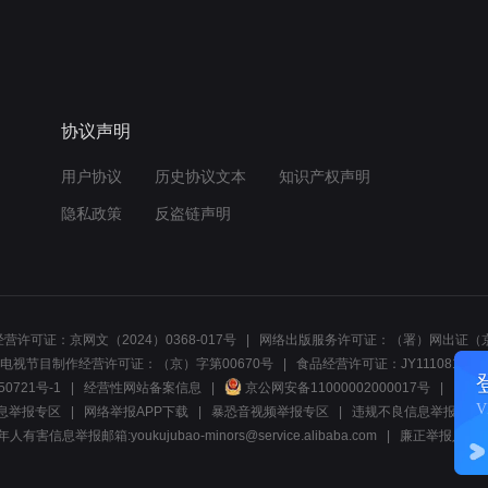
协议声明
用户协议
历史协议文本
知识产权声明
隐私政策
反盗链声明
营许可证：京网文（2024）0368-017号
网络出版服务许可证：（署）网出证（京
电视节目制作经营许可证：（京）字第00670号
食品经营许可证：JY1110812297
50721号-1
经营性网站备案信息
京公网安备11000002000017号
网络1
息举报专区
网络举报APP下载
暴恐音视频举报专区
违规不良信息举报:电话40081
人有害信息举报邮箱:youkujubao-minors@service.alibaba.com
廉正举报入口