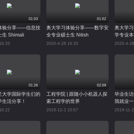
01:03
01:02
体验分享——信息技
奥大学习体验分享——数字安
奥大学习
 Shimali
全专业硕士生 Nitish
学专业本
Hanna&A
16:33
2020-4-28 16:33
2020-4-28
01:26
02:09
兰大学国际学生们的
工程学院 | 跟随小小机器人探
毕业生访
学生活分享！
索工程学的世界
我就业一
16:22
2019-12-2 10:57
2019-11-2