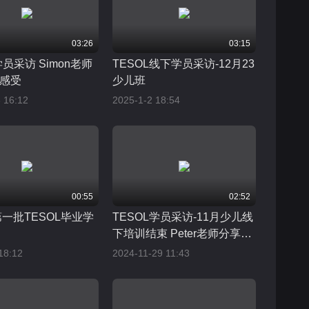
03:26
03:15
学员采访 Simon老师
TESOL线下学员采访-12月23
感受
少儿班
 16:12
2025-1-2 18:54
00:55
02:52
第一批TESOL毕业学
TESOL学员采访-11月少儿线
下培训结束 Peter老师分享五
天学习感受
18:12
2024-11-29 11:43