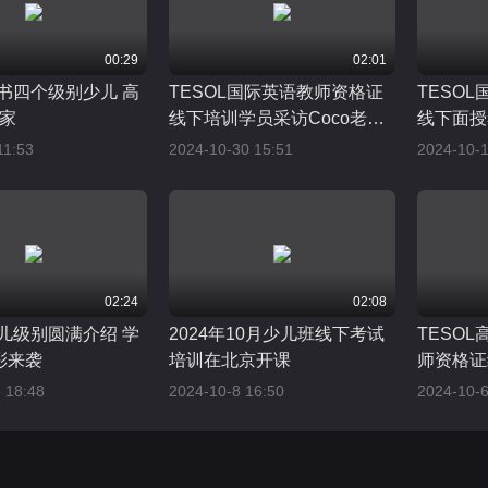
00:29
02:01
证书四个级别少儿 高
TESOL国际英语教师资格证
TESO
专家
线下培训学员采访Coco老师
线下面授
分享学习心得
Liu Guo
11:53
2024-10-30 15:51
2024-10-1
02:24
02:08
少儿级别圆满介绍 学
2024年10月少儿班线下考试
TESO
彩来袭
培训在北京开课
师资格证
圆满结束
 18:48
2024-10-8 16:50
2024-10-6