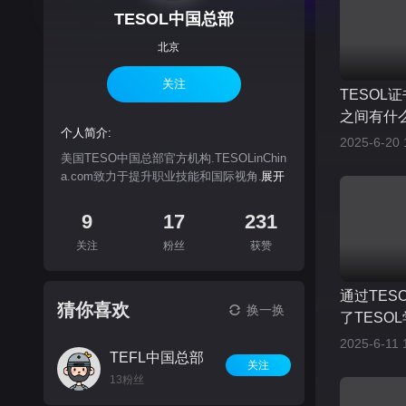
TESOL中国总部
北京
关注
TESOL
之间有什
个人简介:
2025-6-20 
美国TESO中国总部官方机构.TESOLinChin
a.com致力于提升职业技能和国际视角...
展开
9
17
231
关注
粉丝
获赞
通过TES
猜你喜欢
换一换
了TESO
的热情和
2025-6-11 
TEFL中国总部
关注
13粉丝