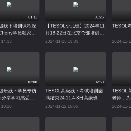
01:11
01:25
高级线下培训课程深
【TESOL少儿班】2024年11
TESO
Cherry学员独家专
月18-22日在北京总部培训进
分享学习心得与成长
行中
 14:33
2024-11-18 19:03
2024-11-1
02:08
02:53
高级班线下学员专访
TESOL高级线下考试培训圆
TESOL
老师分享学习感受
满结束24.11.4-8日高级班
老师，为
-8
 10:20
2024-11-11 16:06
2024-11-1