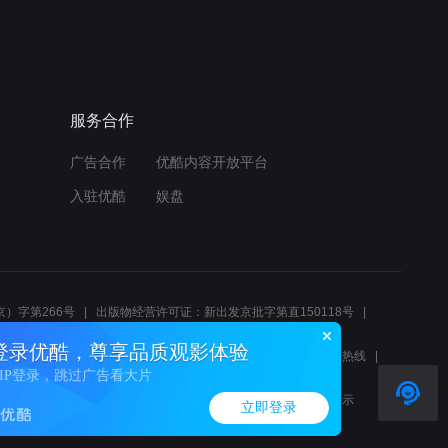
服务合作
广告合作
优酷内容开放平台
入驻优酷
娱盘
）字第266号
出版物经营许可证：新出发京批字第直150118号
6214
互联网宗教信息服务许可证：京（2022）0000083
登录优酷，尊享品质观影体验
10报警服务
北京互联网举报中心
北京12345文化市场举报热线
VIP登录，跳过广告看大片
00580、邮箱youkujubao@service.alibaba.com
廉正举报邮箱：wenyulianzheng@alibaba-inc.com
算法公示
立即登录