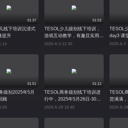
01:37
01:53
少儿线下培训沉浸式
TESOL少儿级别线下培训，
TESO
速提升
游戏互动教学，有趣且实用性
day3 
强的游戏
1:14
2025-6-3 12:30
2025-6-2 
01:51
01:12
务级别2025年5月
TESOL商务级别线下培训进
TESO
回顾
行中，2025年5月26日-30日
货满满，
明天即将迎来考试
6:55
2025-5-29 18:40
2025-5-28