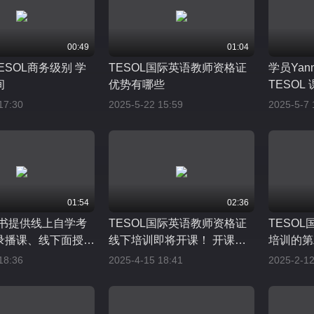
00:49
01:04
TESOL商务级别 学
TESOL国际英语教师资格证
学员Yan
间
优势有哪些
TESO
历
17:30
2025-5-22 15:59
2025-5-7 
01:54
02:36
证书提供线上自学考
TESOL国际英语教师资格证
TESO
录播课、线下面授三
线下培训即将开课！ 开课日
培训的第
，费用从2500元
期：4月21日至4月25日
18:36
2025-4-15 18:41
2025-2-12
元不等