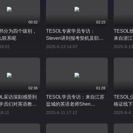
00:32
02:15
证书分为四个级别，
TESOL专家学员专访：
TESO
么联系呢
Steven讲到报考契机及职业
来自浙江的
发展
19:01
2025-6-13 14:07
2025-6-13
02:36
01:28
OL采访深刻感受到
TESOL学员专访：来自江苏
TESO
L学员们对英语教育
盐城的英语老师Shen
格证线下
执着
Guanlan
18:11
2025-6-11 17:12
2025-6-4 