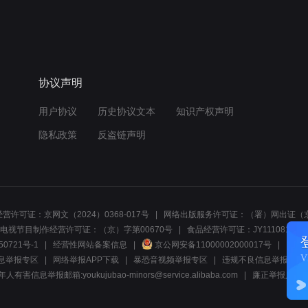
协议声明
用户协议
历史协议文本
知识产权声明
隐私政策
反盗链声明
营许可证：京网文（2024）0368-017号
网络出版服务许可证：（署）网出证（京
电视节目制作经营许可证：（京）字第00670号
食品经营许可证：JY1110812297
50721号-1
经营性网站备案信息
京公网安备11000002000017号
网络1
息举报专区
网络举报APP下载
暴恐音视频举报专区
违规不良信息举报:电话40081
人有害信息举报邮箱:youkujubao-minors@service.alibaba.com
廉正举报入口